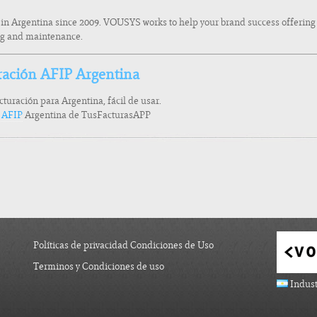
 in Argentina since 2009. VOUSYS works to help your brand success offerin
ing and maintenance.
ración AFIP Argentina
acturación para Argentina, fácil de usar.
a AFIP
Argentina de TusFacturasAPP
Políticas de privacidad Condiciones de Uso
Terminos y Condiciones de uso
Indust