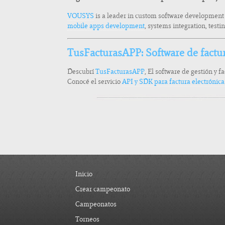
VOUSYS
is a leader in custom software development
mobile apps development
, systems integration, test
TusFacturasAPP: Software de factu
Descubrí
TusFacturasAPP
, El software de gestión y f
Conocé el servicio
API y SDK para factura electrónic
Inicio
Crear campeonato
Campeonatos
Torneos