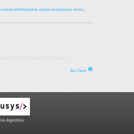
g
custom development
,
online ecommerce stores
,
Rss Feed
ria Argentina